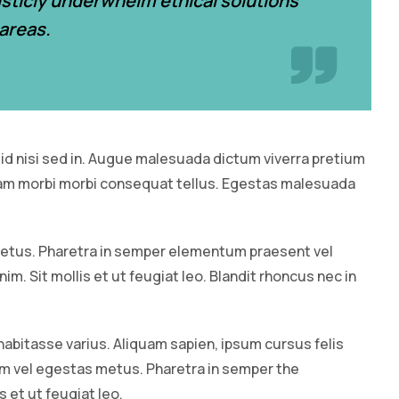
isticly underwhelm ethical solutions
areas.
 id nisi sed in. Augue malesuada dictum viverra pretium
diam morbi morbi consequat tellus. Egestas malesuada
etus. Pharetra in semper elementum praesent vel
im. Sit mollis et ut feugiat leo. Blandit rhoncus nec in
a habitasse varius. Aliquam sapien, ipsum cursus felis
m vel egestas metus. Pharetra in semper the
s et ut feugiat leo.