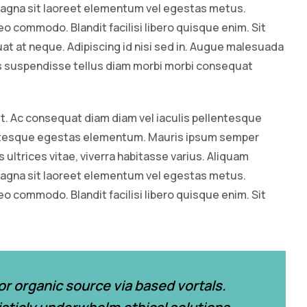
magna sit laoreet elementum vel egestas metus.
o commodo. Blandit facilisi libero quisque enim. Sit
uat at neque. Adipiscing id nisi sed in. Augue malesuada
tus suspendisse tellus diam morbi morbi consequat
it. Ac consequat diam diam vel iaculis pellentesque
entesque egestas elementum. Mauris ipsum semper
us ultrices vitae, viverra habitasse varius. Aliquam
magna sit laoreet elementum vel egestas metus.
o commodo. Blandit facilisi libero quisque enim. Sit
 or organic source via based vortals.