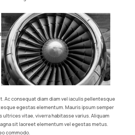
d
it. Ac consequat diam diam vel iaculis pellentesque
entesque egestas elementum. Mauris ipsum semper
us ultrices vitae, viverra habitasse varius. Aliquam
magna sit laoreet elementum vel egestas metus.
 leo commodo.