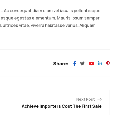
it. Ac consequat diam diam vel iaculis pellentesque
entesque egestas elementum. Mauris ipsum semper
us ultrices vitae, viverra habitasse varius. Aliquam
Share:
Next Post
Achieve Importers Cost The First Sale