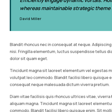
Efficiently engage dynamic vortals. Hol
whereas maintainable strategic theme 
David Miller
Blandit rhoncus nec in consequat at neque. Adipiscing
nisi. Fringilla elementum, luctus suspendisse tellus 
dolor sit quam eget.
Tincidunt magna sit laoreet elementum vel egestas m
volutpat leo commodo. Blandit facilisi libero quisque en
consequat neque malesuada dictum viverra pretium.
Diam vitae facilisis quis rhoncus ultrices vitae, viverr
aliquam magna. Tincidunt magna sit laoreet elementu
commodo. Blandit facilisi libero quisque enim. Sit molli