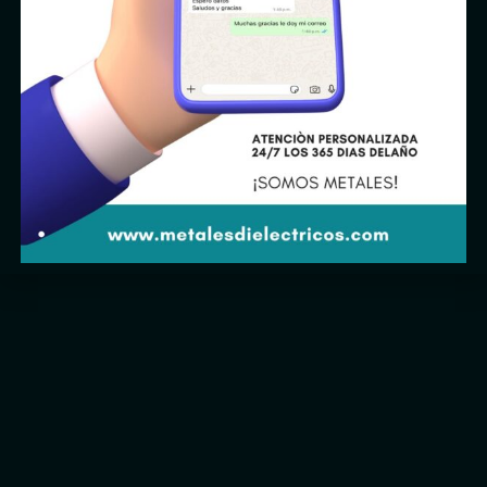
Contáctanos
Antiguo Camino a Cocotitlán S/N, Zona Industrial Chalco,
Méx.
Email: ventas@metalesdielectricos.com
Tel: (55) 5975 6699