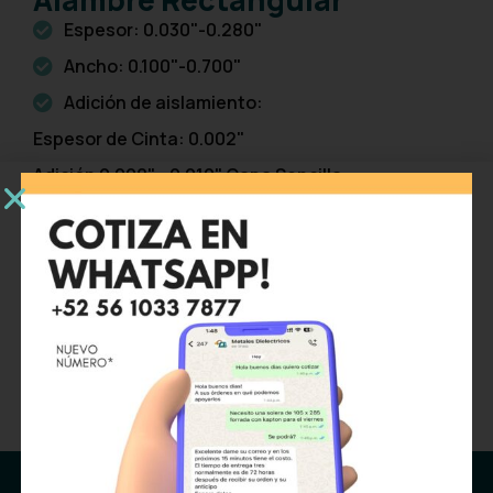
Espesor: 0.030"-0.280"
Ancho: 0.100"-0.700"
Adición de aislamiento:
Espesor de Cinta: 0.002"
Adición 0.008" - 0.010" Capa Sencilla
Adición 0.016" - 0.018" Capa Doble
Normas
MW 60-A
MW 60-C
MW 61-A
MW 61-C