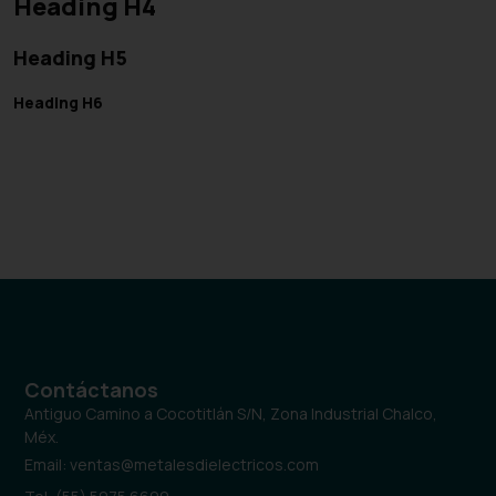
Heading H4
Heading H5
Heading H6
Contáctanos
Antiguo Camino a Cocotitlán S/N, Zona Industrial Chalco,
Méx.
Email: ventas@metalesdielectricos.com